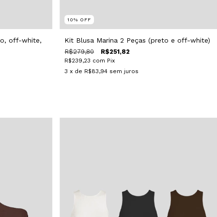
10
%
OFF
o, off-white,
Kit Blusa Marina 2 Peças (preto e off-white)
R$279,80
R$251,82
R$239,23
com
Pix
3
x de
R$83,94
sem juros