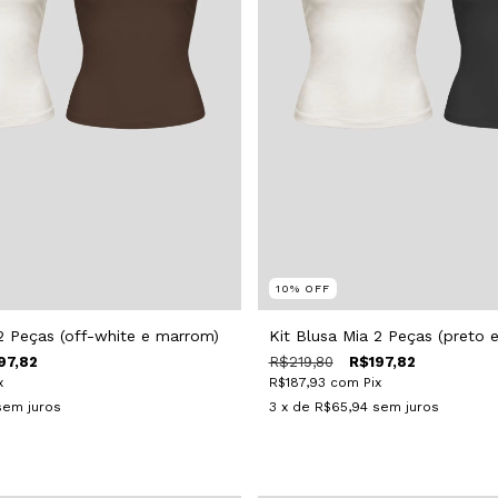
10
%
OFF
 2 Peças (off-white e marrom)
Kit Blusa Mia 2 Peças (preto e
97,82
R$219,80
R$197,82
x
R$187,93
com
Pix
sem juros
3
x de
R$65,94
sem juros