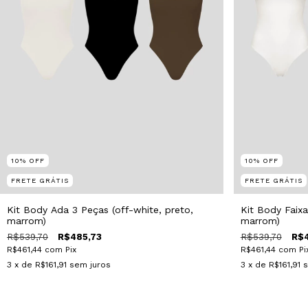
10
%
OFF
10
%
OFF
FRETE GRÁTIS
FRETE GRÁTIS
Kit Body Ada 3 Peças (off-white, preto,
Kit Body Faixa
marrom)
marrom)
R$539,70
R$485,73
R$539,70
R$4
R$461,44
com
Pix
R$461,44
com
Pi
3
x de
R$161,91
sem juros
3
x de
R$161,91
s