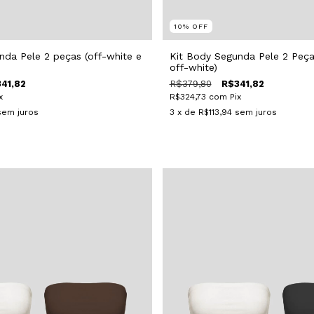
10
%
OFF
nda Pele 2 peças (off-white e
Kit Body Segunda Pele 2 Peça
off-white)
41,82
R$379,80
R$341,82
x
R$324,73
com
Pix
sem juros
3
x de
R$113,94
sem juros