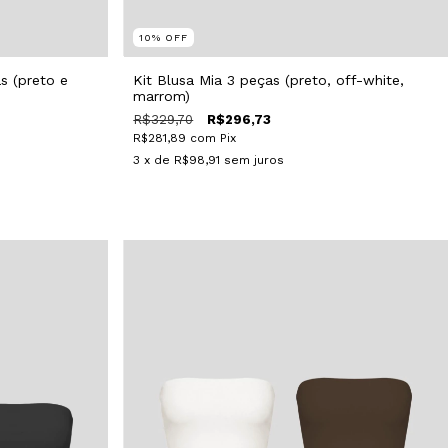
10
%
OFF
s (preto e
Kit Blusa Mia 3 peças (preto, off-white,
marrom)
R$329,70
R$296,73
R$281,89
com
Pix
3
x de
R$98,91
sem juros