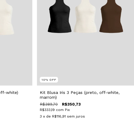
10
%
OFF
off-white)
Kit Blusa Iris 3 Peças (preto, off-white,
marrom)
R$389,70
R$350,73
R$333,19
com
Pix
3
x de
R$116,91
sem juros