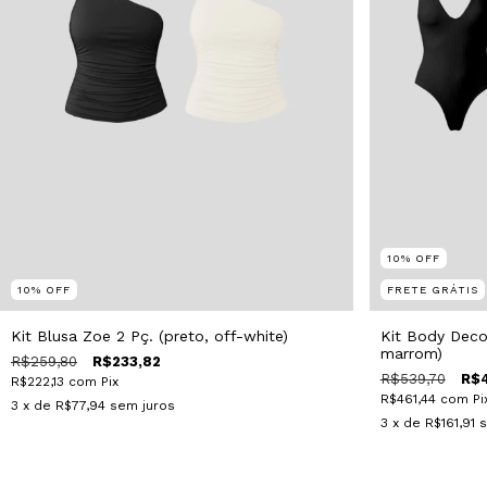
10
%
OFF
10
%
OFF
FRETE GRÁTIS
Kit Blusa Zoe 2 Pç. (preto, off-white)
Kit Body Decot
marrom)
R$259,80
R$233,82
R$539,70
R$4
R$222,13
com
Pix
R$461,44
com
Pi
3
x de
R$77,94
sem juros
3
x de
R$161,91
s