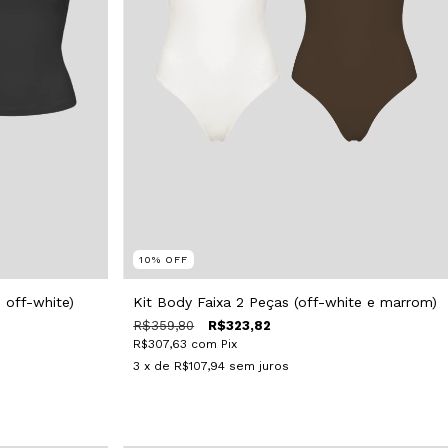
10
%
OFF
 off-white)
Kit Body Faixa 2 Peças (off-white e marrom)
R$359,80
R$323,82
R$307,63
com
Pix
3
x de
R$107,94
sem juros