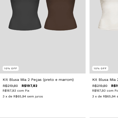
10
%
OFF
10
%
OFF
KIt Blusa Mia 2 Peças (preto e marrom)
Kit Blusa Mia
R$219,80
R$197,82
R$219,80
R$1
R$187,93
com
Pix
R$187,93
com
Pi
3
x de
R$65,94
sem juros
3
x de
R$65,94