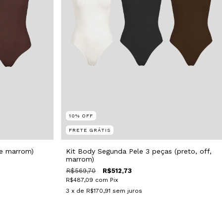
10
%
OFF
FRETE GRÁTIS
 e marrom)
Kit Body Segunda Pele 3 peças (preto, off,
marrom)
R$569,70
R$512,73
R$487,09
com
Pix
3
x de
R$170,91
sem juros