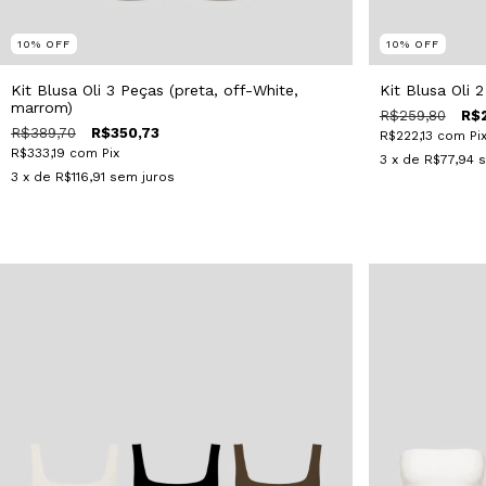
10
%
OFF
10
%
OFF
Kit Blusa Oli 3 Peças (preta, off-White,
Kit Blusa Oli 
marrom)
R$259,80
R$
R$389,70
R$350,73
R$222,13
com
Pi
R$333,19
com
Pix
3
x de
R$77,94
s
3
x de
R$116,91
sem juros