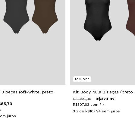
10
%
OFF
 3 peças (off-white, preto,
Kit Body Nula 2 Peças (preto
R$359,80
R$323,82
85,73
R$307,63
com
Pix
x
3
x de
R$107,94
sem juros
em juros