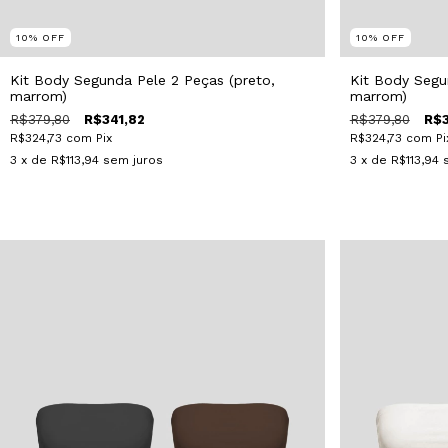
10
%
OFF
10
%
OFF
Kit Body Segunda Pele 2 Peças (preto,
Kit Body Segu
marrom)
marrom)
R$379,80
R$341,82
R$379,80
R$3
R$324,73
com
Pix
R$324,73
com
Pi
3
x de
R$113,94
sem juros
3
x de
R$113,94