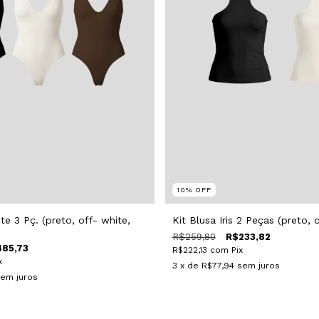
10
%
OFF
e 3 Pç. (preto, off- white,
Kit Blusa Iris 2 Peças (preto, 
R$259,80
R$233,82
85,73
R$222,13
com
Pix
x
3
x de
R$77,94
sem juros
em juros