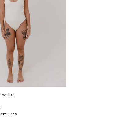
f-white
x
sem juros