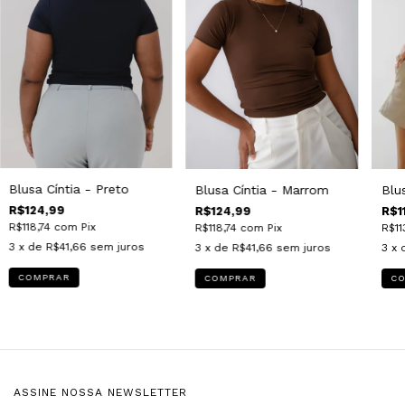
Blusa Cíntia - Preto
Blusa Cíntia - Marrom
Blu
R$124,99
R$124,99
R$1
R$118,74
com
Pix
R$118,74
com
Pix
R$11
3
x de
R$41,66
sem juros
3
x de
R$41,66
sem juros
3
x 
COMPRAR
COMPRAR
C
ASSINE NOSSA NEWSLETTER