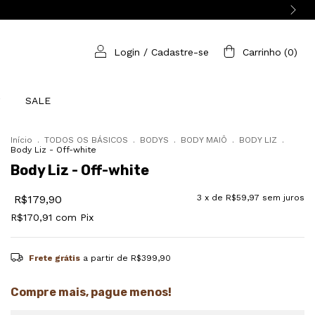
Login
/
Cadastre-se
Carrinho
(
0
)
SALE
Início
.
TODOS OS BÁSICOS
.
BODYS
.
BODY MAIÔ
.
BODY LIZ
.
Body Liz - Off-white
Body Liz - Off-white
R$179,90
3
x de
R$59,97
sem juros
R$170,91
com
Pix
Frete grátis
a partir de
R$399,90
Compre mais, pague menos!