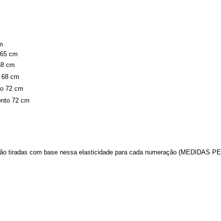
cm
o 65 cm
 68 cm
o 68 cm
to 72 cm
ento 72 cm
já são tiradas com base nessa elasticidade para cada numeração (MEDIDA