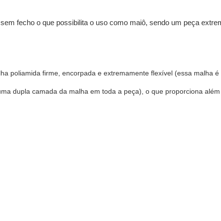
 e sem fecho o que possibilita o uso como maiô, sendo um peça extre
a poliamida firme, encorpada e extremamente flexível (essa malha é i
o (uma dupla camada da malha em toda a peça), o que proporciona além