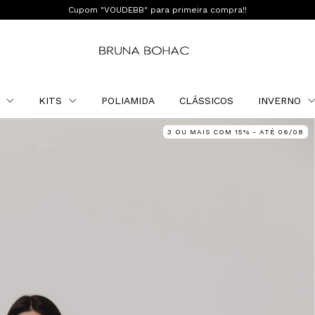
Cupom "VOUDEBB" para primeira compra!!
O
KITS
POLIAMIDA
CLÁSSICOS
INVERNO
3 OU MAIS COM 15% - ATÉ 06/08