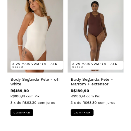
3 OU MAIS COM 15% - ATÉ
3 OU MAIS COM 15% - ATÉ
06/08
06/08
Body Segunda Pele - off
Body Segunda Pele -
white
Marrom + extensor
R$189,90
R$189,90
R$180,41
com
Pix
R$180,41
com
Pix
3
x de
R$63,30
sem juros
3
x de
R$63,30
sem juros
COMPRAR
COMPRAR