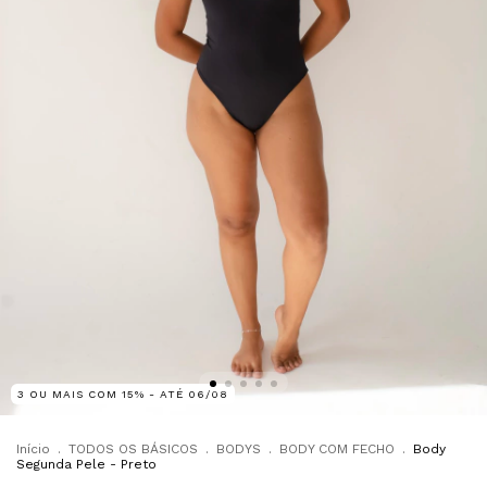
3 OU MAIS COM 15% - ATÉ 06/08
Início
.
TODOS OS BÁSICOS
.
BODYS
.
BODY COM FECHO
.
Body
Segunda Pele - Preto