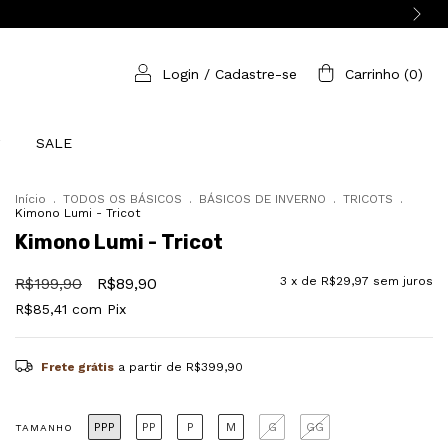
Login
/
Cadastre-se
Carrinho
(
0
)
SALE
Início
.
TODOS OS BÁSICOS
.
BÁSICOS DE INVERNO
.
TRICOTS
.
Kimono Lumi - Tricot
Kimono Lumi - Tricot
R$199,90
R$89,90
3
x de
R$29,97
sem juros
R$85,41
com
Pix
Frete grátis
a partir de
R$399,90
PPP
PP
P
M
G
GG
TAMANHO