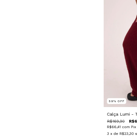
59
%
OFF
Calça Lumi - T
R$169,90
R$6
R$66,41
com
Pix
3
x de
R$23,30