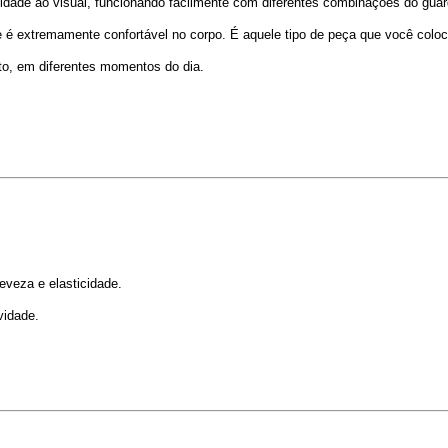
idade ao visual, funcionando facilmente com diferentes combinações do guar
é extremamente confortável no corpo. É aquele tipo de peça que você coloc
ito, em diferentes momentos do dia.
eveza e elasticidade.
vidade.