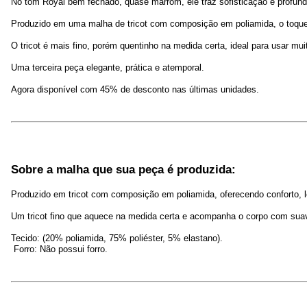
No tom Royal bem fechado, quase marrom, ele traz sofisticação e profund
Produzido em uma malha de tricot com composição em poliamida, o toque 
O tricot é mais fino, porém quentinho na medida certa, ideal para usar mu
Uma terceira peça elegante, prática e atemporal.
Agora disponível com 45% de desconto nas últimas unidades.
Sobre a malha que sua peça é produzida:
Produzido em tricot com composição em poliamida, oferecendo conforto, l
Um tricot fino que aquece na medida certa e acompanha o corpo com sua
Tecido: (20% poliamida, 75% poliéster, 5% elastano).
 Forro: Não possui forro.