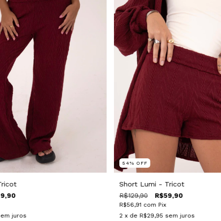
54
%
OFF
ricot
Short Lumi - Tricot
9,90
R$129,90
R$59,90
R$56,91
com
Pix
sem juros
2
x de
R$29,95
sem juros