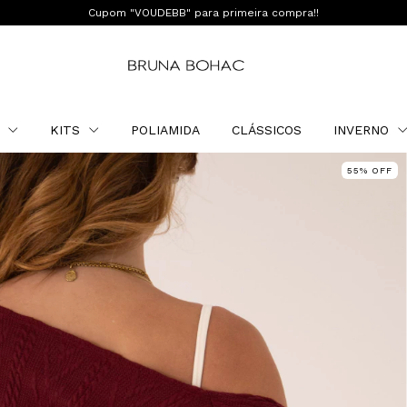
Cupom "VOUDEBB" para primeira compra!!
O
KITS
POLIAMIDA
CLÁSSICOS
INVERNO
55
%
OFF