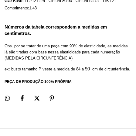
GG:
 Busto 112/121 cm - Cintura 80/90 - Cintura baixa - 115/121  
Comprimento:1,43
Números da tabela correspondem a medidas em 
centímetros.
Obs. por se tratar de uma peça com 90% de elasticidade, as medidas 
já são tiradas com base nessa elasticidade para cada numeração 
(MEDIDAS PELA CIRCUNFERÊNCIA)
90
ex: busto tamanho P veste a medida de 84 a 
 cm de circunferência.
PEÇA DE PRODUÇÃO 100% PRÓPRIA