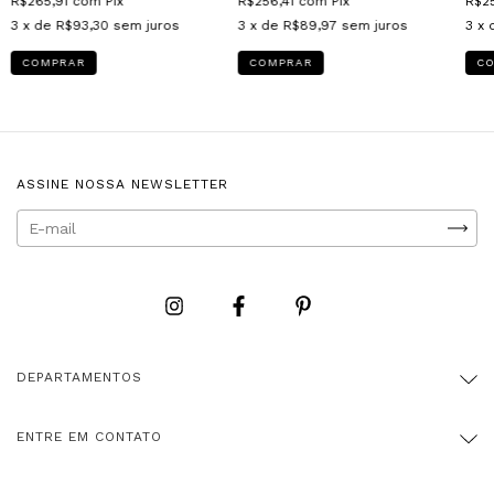
R$265,91
com
Pix
R$256,41
com
Pix
R$2
3
x de
R$93,30
sem juros
3
x de
R$89,97
sem juros
3
x 
COMPRAR
COMPRAR
C
ASSINE NOSSA NEWSLETTER
DEPARTAMENTOS
ENTRE EM CONTATO