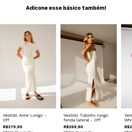
Adicone esse básico também!
Vestido Anne Longo -
Vestido Tubinho longo
Ves
Off
fenda lateral - Off
Whi
R$279,90
R$269,90
R$2