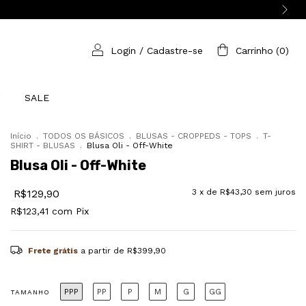
Login
/
Cadastre-se
Carrinho
(
0
)
SALE
Início
.
TODOS OS BÁSICOS
.
BLUSAS - CROPPEDS - TOPS
.
T-
SHIRT - BLUSAS
.
Blusa Oli - Off-White
Blusa Oli - Off-White
R$129,90
3
x de
R$43,30
sem juros
R$123,41
com
Pix
Frete grátis
a partir de
R$399,90
PPP
PP
P
M
G
GG
TAMANHO